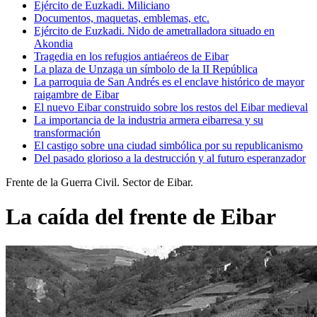
Ejército de Euzkadi. Miliciano
Documentos, maquetas, emblemas, etc.
Ejército de Euzkadi. Nido de ametralladora situado en
Akondia
Tragedia en los refugios antiaéreos de Eibar
La plaza de Unzaga un símbolo de la II República
La parroquia de San Andrés es el enclave histórico de mayor
raigambre de Eibar
El nuevo Eibar construido sobre los restos del Eibar medieval
La importancia de la industria armera eibarresa y su
transformación
El castigo sobre una ciudad simbólica por su republicanismo
Del pasado glorioso a la destrucción y al futuro esperanzador
Frente de la Guerra Civil. Sector de Eibar.
La caída del frente de Eibar