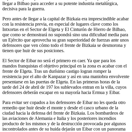
llegar a Bilbao para acceder a su potente industria metalúrgica,
decisiva para la guerra.
Pero antes de llegar a la capital de Bizkaia era imprescindible acabar
con la resistencia previa, en especial de lugares clave como los
Intxortas en el Sector de Elgeta y El Cinturón de Hierro de Bilbao,
que como se demostrará no supondrá sino una dificultad media para
un Ejército que aprovecha su gran superioridad de fuerzas ante unos
defensores que ven cómo todo el frente de Bizkaia se desmorona y
tienen que huir de sus posiciones.
El Sector de Eibar no será el primero en caer. Ya que para los
mandos franquistas el objetivo principal en la zona es acabar con el
frente de Elgeta. Tras un durísimo castigo logran romper la
resistencia por el alto de Kanpazar y así en una maniobra envolvente
presentarse en las puertas de Elgeta. En las primeras horas de la
tarde del 24 de abril de 197 los sublevados entran en la villa, cuyos
defensores deberán escapar en su mayoría hacia Ermua y Eibar.
Para evitar ser copados a los defensores de Eibar no les queda otro
remedio que huir desde el monte y desde el casco urbano de la
ciudad hacia la defensa del frente de Bizkaia. Los bombardeos de
las aviaciones de Alemania e Italia y los posteriores incendios
producto de los mismos y de la destrucción provocada por algunos
incontrolados antes de su huida dejarán un Eibar con un panorama