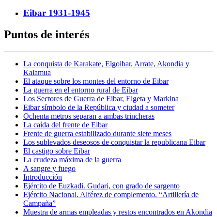
Eibar 1931-1945
Puntos de interés
La conquista de Karakate, Elgoibar, Arrate, Akondia y
Kalamua
El ataque sobre los montes del entorno de Eibar
La guerra en el entorno rural de Eibar
Los Sectores de Guerra de Eibar, Elgeta y Markina
Eibar símbolo de la República y ciudad a someter
Ochenta metros separan a ambas trincheras
La caída del frente de Eibar
Frente de guerra estabilizado durante siete meses
Los sublevados deseosos de conquistar la republicana Eibar
El castigo sobre Eibar
La crudeza máxima de la guerra
A sangre y fuego
Introducción
Ejército de Euzkadi. Gudari, con grado de sargento
Ejército Nacional. Alférez de complemento. “Artillería de
Campaña”
Muestra de armas empleadas y restos encontrados en Akondia