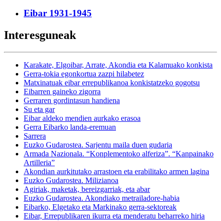
Eibar 1931-1945
Interesguneak
Karakate, Elgoibar, Arrate, Akondia eta Kalamuako konkista
Gerra-tokia egonkortua zazpi hilabetez
Matxinatuak eibar errepublikanoa konkistatzeko gogotsu
Eibarren gaineko zigorra
Gerraren gordintasun handiena
Su eta gar
Eibar aldeko mendien aurkako erasoa
Gerra Eibarko landa-eremuan
Sarrera
Euzko Gudarostea. Sarjentu maila duen gudaria
Armada Nazionala. “Konplementoko alferiza”. “Kanpainako
Artilleria”
Akondian aurkitutako arrastoen eta erabilitako armen lagina
Euzko Gudarostea. Milizianoa
Agiriak, maketak, bereizgarriak, eta abar
Euzko Gudarostea. Akondiako metrailadore-habia
Eibarko, Elgetako eta Markinako gerra-sektoreak
Eibar, Errepublikaren ikurra eta menderatu beharreko hiria