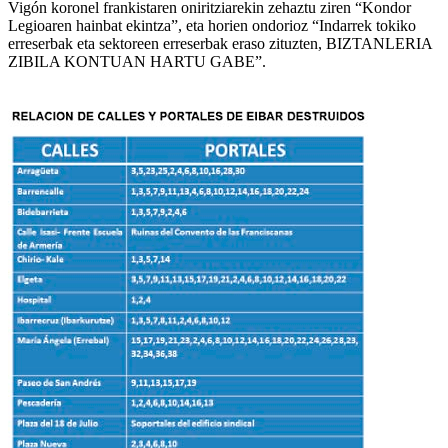
Vigón koronel frankistaren oniritziarekin zehaztu ziren “Kondor
Legioaren hainbat ekintza”, eta horien ondorioz “Indarrek tokiko
erreserbak eta sektoreen erreserbak eraso zituzten, BIZTANLERIA
ZIBILA KONTUAN HARTU GABE”.