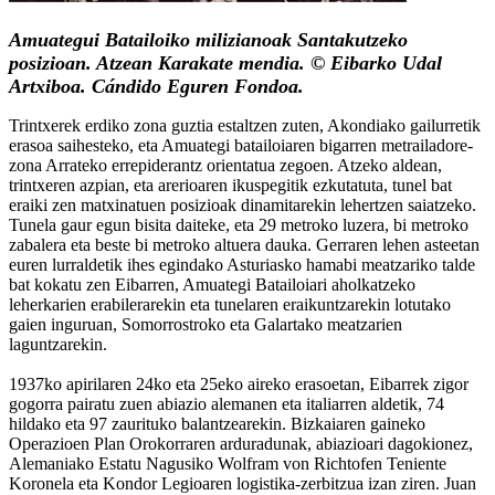
Amuategui Batailoiko milizianoak Santakutzeko
posizioan. Atzean Karakate mendia. © Eibarko Udal
Artxiboa. Cándido Eguren Fondoa.
Trintxerek erdiko zona guztia estaltzen zuten, Akondiako gailurretik
erasoa saihesteko, eta Amuategi batailoiaren bigarren metrailadore-
zona Arrateko errepiderantz orientatua zegoen. Atzeko aldean,
trintxeren azpian, eta arerioaren ikuspegitik ezkutatuta, tunel bat
eraiki zen matxinatuen posizioak dinamitarekin lehertzen saiatzeko.
Tunela gaur egun bisita daiteke, eta 29 metroko luzera, bi metroko
zabalera eta beste bi metroko altuera dauka. Gerraren lehen asteetan
euren lurraldetik ihes egindako Asturiasko hamabi meatzariko talde
bat kokatu zen Eibarren, Amuategi Batailoiari aholkatzeko
leherkarien erabilerarekin eta tunelaren eraikuntzarekin lotutako
gaien inguruan, Somorrostroko eta Galartako meatzarien
laguntzarekin.
1937ko apirilaren 24ko eta 25eko aireko erasoetan, Eibarrek zigor
gogorra pairatu zuen abiazio alemanen eta italiarren aldetik, 74
hildako eta 97 zaurituko balantzearekin. Bizkaiaren gaineko
Operazioen Plan Orokorraren arduradunak, abiazioari dagokionez,
Alemaniako Estatu Nagusiko Wolfram von Richtofen Teniente
Koronela eta Kondor Legioaren logistika-zerbitzua izan ziren. Juan