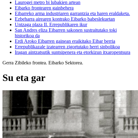
Laurogei metro bi lubakien artean
Eibarko frontearen gainbehera
Eibarreko arma industriaren garrantzia eta haren eraldaketa.
Ezbeharra airearen kontrako Eibarko babeslekuetan
Untzaga plaza II. Errepublikaren ikur
San Andres eliza Eibarren sakonen sustraitutako toki
historikoa da
Erdi Aroko Eibarren gainean eraikitako Eibar berria
Errepublikazale izatearren zigortutako herri sinbolikoa
Iragan aintzatsutik suntsipenera eta etorkizun itxaropentsura
Gerra Zibileko frontea. Eibarko Sektorea.
Su eta gar