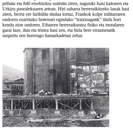
pribatu eta 840 etxebizitza suntsitu ziren, nagusiki Isasi kalearen eta
Urkizu pasealekuaren artean. Hiri zaharra berreraikitzeko lanak hasi
ziren, berriz ere hiribildu titulua lortuz, Frankok kolpe militarraren
ondoren ezarritako botereari egindako “traizioagatik” titulu hori
kendu zion ondoren. Eibarren berreraikuntza fisiko eta moralaren
garai luze, ilun eta tristea hasi zen, eta hiria bere errautsetatik
suspertu zen hurrengo hamarkadetan zehar.