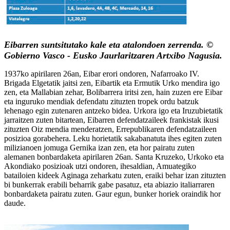
Eibarren suntsitutako kale eta atalondoen zerrenda. ©
Gobierno Vasco - Eusko Jaurlaritzaren Artxibo Nagusia.
1937ko apirilaren 26an, Eibar erori ondoren, Nafarroako IV.
Brigada Elgetatik jaitsi zen, Eibartik eta Ermutik Urko mendira igo
zen, eta Mallabian zehar, Bolibarrera iritsi zen, hain zuzen ere Eibar
eta inguruko mendiak defendatu zituzten tropek ordu batzuk
lehenago egin zutenaren antzeko bidea. Urkora igo eta Iruzubietatik
jarraitzen zuten bitartean, Eibarren defendatzaileek frankistak ikusi
zituzten Oiz mendia menderatzen, Errepublikaren defendatzaileen
posizioa gorabehera. Leku horietatik sakabanatuta ihes egiten zuten
milizianoen jomuga Gernika izan zen, eta hor pairatu zuten
alemanen bonbardaketa apirilaren 26an. Santa Kruzeko, Urkoko eta
Akondiako posizioak utzi ondoren, ihesaldian, Amuategiko
batailoien kideek Aginaga zeharkatu zuten, eraiki behar izan zituzten
bi bunkerrak erabili beharrik gabe pasatuz, eta abiazio italiarraren
bonbardaketa pairatu zuten. Gaur egun, bunker horiek oraindik hor
daude.