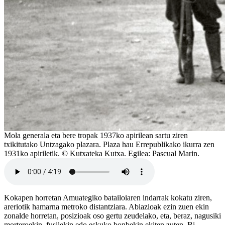
Mola generala eta bere tropak 1937ko apirilean sartu ziren
txikitutako Untzagako plazara. Plaza hau Errepublikako ikurra zen
1931ko apiriletik. © Kutxateka Kutxa. Egilea: Pascual Marin.
Kokapen horretan Amuategiko batailoiaren indarrak kokatu ziren,
areriotik hamarna metroko distantziara. Abiazioak ezin zuen ekin
zonalde horretan, posizioak oso gertu zeudelako, eta, beraz, nagusiki
morteroekin, fusilekin edo eskuko bonbekin ekiten zuten. Bi