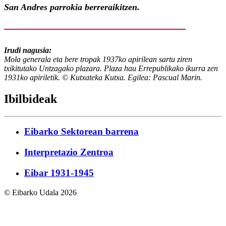
San Andres parrokia berreraikitzen.
Irudi nagusia:
Mola generala eta bere tropak 1937ko apirilean sartu ziren
txikitutako Untzagako plazara. Plaza hau Errepublikako ikurra zen
1931ko apiriletik. © Kutxateka Kutxa. Egilea: Pascual Marin.
Ibilbideak
Eibarko Sektorean barrena
Interpretazio Zentroa
Eibar 1931-1945
© Eibarko Udala 2026