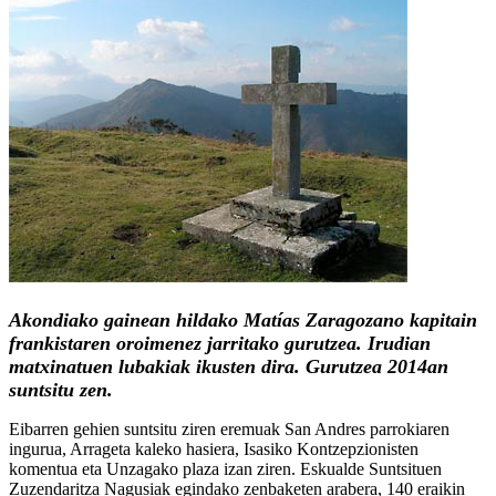
Akondiako gainean hildako Matías Zaragozano kapitain
frankistaren oroimenez jarritako gurutzea. Irudian
matxinatuen lubakiak ikusten dira. Gurutzea 2014an
suntsitu zen.
Eibarren gehien suntsitu ziren eremuak San Andres parrokiaren
ingurua, Arrageta kaleko hasiera, Isasiko Kontzepzionisten
komentua eta Unzagako plaza izan ziren. Eskualde Suntsituen
Zuzendaritza Nagusiak egindako zenbaketen arabera, 140 eraikin