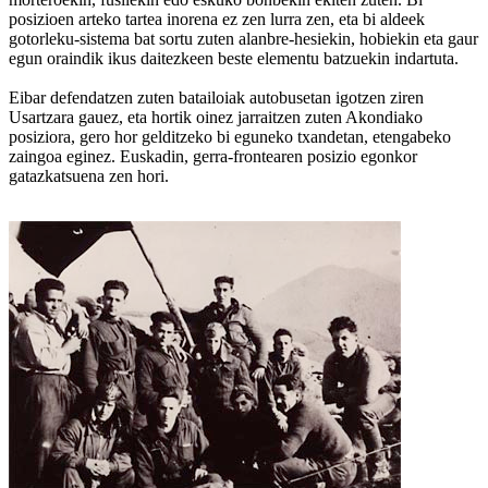
posizioen arteko tartea inorena ez zen lurra zen, eta bi aldeek
gotorleku-sistema bat sortu zuten alanbre-hesiekin, hobiekin eta gaur
egun oraindik ikus daitezkeen beste elementu batzuekin indartuta.
Eibar defendatzen zuten batailoiak autobusetan igotzen ziren
Usartzara gauez, eta hortik oinez jarraitzen zuten Akondiako
posiziora, gero hor gelditzeko bi eguneko txandetan, etengabeko
zaingoa eginez. Euskadin, gerra-frontearen posizio egonkor
gatazkatsuena zen hori.