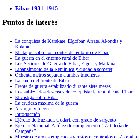
Eibar 1931-1945
Puntos de interés
La conquista de Karakate, Elgoibar, Arrate, Akondia y
Kalamua
El ataque sobre los montes del entorno de Eibar
La guerra en el entorno rural de Eibar
Los Sectores de Guerra de Eibar, Elgeta y Markina
Eibar símbolo de la República y ciudad a someter
Ochenta metros separan a ambas trincheras
La caída del frente de Eibar
Frente de guerra estabilizado durante siete meses
Los sublevados deseosos de conquistar la republicana Eibar
El castigo sobre Eibar
La crudeza máxima de la guerra
A sangre y fuego
Introducción
Ejército de Euzkadi. Gudari, con grado de sargento
Ejército Nacional. Alférez de complemento. “Artillería de
Campaña”
Muestra de armas empleadas y restos encontrados en Akondia