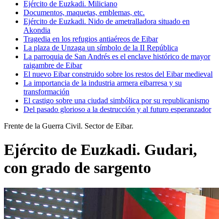
Ejército de Euzkadi. Miliciano
Documentos, maquetas, emblemas, etc.
Ejército de Euzkadi. Nido de ametralladora situado en
Akondia
Tragedia en los refugios antiaéreos de Eibar
La plaza de Unzaga un símbolo de la II República
La parroquia de San Andrés es el enclave histórico de mayor
raigambre de Eibar
El nuevo Eibar construido sobre los restos del Eibar medieval
La importancia de la industria armera eibarresa y su
transformación
El castigo sobre una ciudad simbólica por su republicanismo
Del pasado glorioso a la destrucción y al futuro esperanzador
Frente de la Guerra Civil. Sector de Eibar.
Ejército de Euzkadi. Gudari,
con grado de sargento