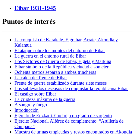
Eibar 1931-1945
Puntos de interés
La conquista de Karakate, Elgoibar, Arrate, Akondia y
Kalamua
El ataque sobre los montes del entorno de Eibar
La guerra en el entorno rural de Eibar
Los Sectores de Guerra de Eibar, Elgeta y Markina
Eibar símbolo de la República y ciudad a someter
Ochenta metros separan a ambas trincheras
La caída del frente de Eibar
Frente de guerra estabilizado durante siete meses
Los sublevados deseosos de conquistar la republicana Eibar
El castigo sobre Eibar
La crudeza máxima de la guerra
A sangre y fuego
Introducción
Ejército de Euzkadi. Gudari, con grado de sargento
Ejército Nacional. Alférez de complemento. “Artillería de
Campaña”
Muestra de armas empleadas y restos encontrados en Akondia