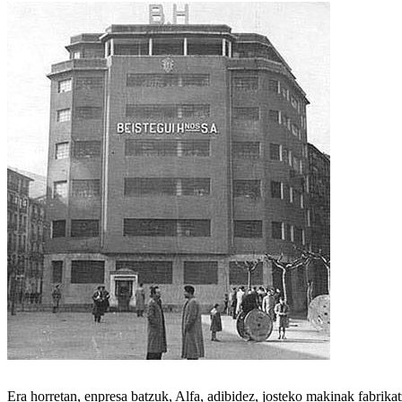
Era horretan, enpresa batzuk, Alfa, adibidez, josteko makinak fabrika