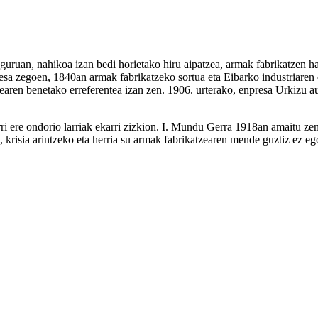
uan, nahikoa izan bedi horietako hiru aipatzea, armak fabrikatzen hasi
a zegoen, 1840an armak fabrikatzeko sortua eta Eibarko industriaren e
tearen benetako erreferentea izan zen. 1906. urterako, enpresa Urkizu 
e ondorio larriak ekarri zizkion. I. Mundu Gerra 1918an amaitu zenet
, krisia arintzeko eta herria su armak fabrikatzearen mende guztiz ez eg