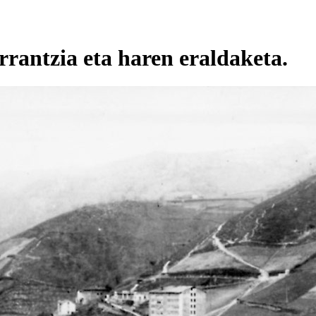
rantzia eta haren eraldaketa.