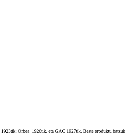
ten 1923tik; Orbea, 1926tik, eta GAC 1927tik. Beste produktu batzuk