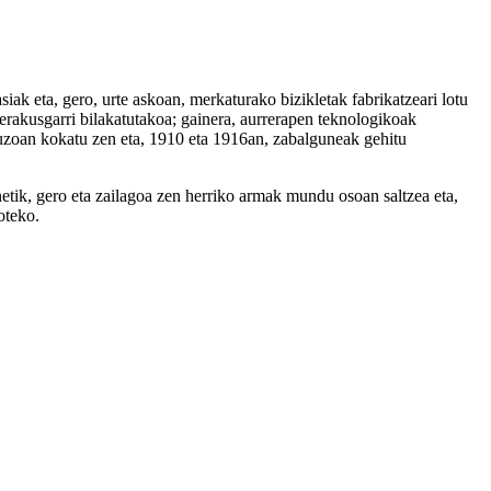
ak eta, gero, urte askoan, merkaturako bizikletak fabrikatzeari lotu
rakusgarri bilakatutakoa; gainera, aurrerapen teknologikoak
auzoan kokatu zen eta, 1910 eta 1916an, zabalguneak gehitu
ik, gero eta zailagoa zen herriko armak mundu osoan saltzea eta,
oteko.