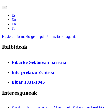
Es
Eu
En
Fr
Hasiera
Informazio gehiago
Informazio baliagarria
Ibilbideak
Eibarko Sektorean barrena
Interpretazio Zentroa
Eibar 1931-1945
Interesguneak
Karakate, Elgoibar, Arrate, Akondia eta Kalamuako konkista