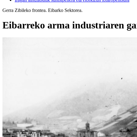
Gerra Zibileko frontea. Eibarko Sektorea.
Eibarreko arma industriaren gar