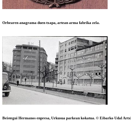
Orbearen anagrama duen txapa, artean arma fabrika zela.
Beistegui Hermanos enpresa, Urkusua parkean kokatua. © Eibarko Udal Artx