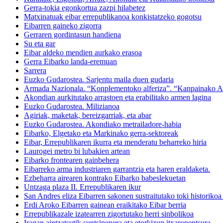
Gerra-tokia egonkortua zazpi hilabetez
Matxinatuak eibar errepublikanoa konkistatzeko gogotsu
Eibarren gaineko zigorra
Gerraren gordintasun handiena
Su eta gar
Eibar aldeko mendien aurkako erasoa
Gerra Eibarko landa-eremuan
Sarrera
Euzko Gudarostea. Sarjentu maila duen gudaria
Armada Nazionala. “Konplementoko alferiza”. “Kanpainako Art
Akondian aurkitutako arrastoen eta erabilitako armen lagina
Euzko Gudarostea. Milizianoa
Agiriak, maketak, bereizgarriak, eta abar
Euzko Gudarostea. Akondiako metrailadore-habia
Eibarko, Elgetako eta Markinako gerra-sektoreak
Eibar, Errepublikaren ikurra eta menderatu beharreko hiria
Laurogei metro bi lubakien artean
Eibarko frontearen gainbehera
Eibarreko arma industriaren garrantzia eta haren eraldaketa.
Ezbeharra airearen kontrako Eibarko babeslekuetan
Untzaga plaza II. Errepublikaren ikur
San Andres eliza Eibarren sakonen sustraitutako toki historikoa
Erdi Aroko Eibarren gainean eraikitako Eibar berria
Errepublikazale izatearren zigortutako herri sinbolikoa
Iragan aintzatsutik suntsipenera eta etorkizun itxaropentsura