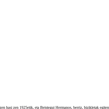
tzen hasi zen 1925etik, eta Beistegui Hermanos, berriz, bizikletak egi