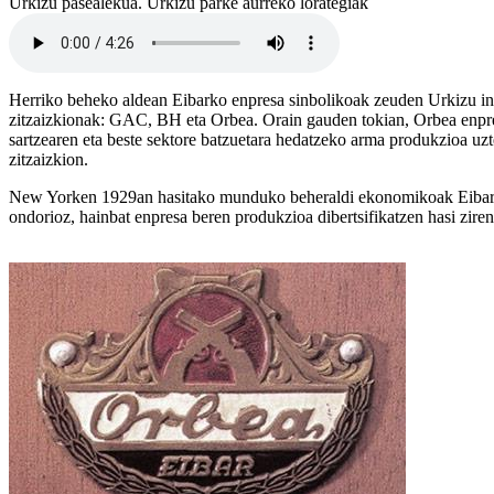
Urkizu pasealekua. Urkizu parke aurreko lorategiak
Herriko beheko aldean Eibarko enpresa sinbolikoak zeuden Urkizu ingur
zitzaizkionak: GAC, BH eta Orbea. Orain gauden tokian, Orbea enpres
sartzearen eta beste sektore batzuetara hedatzeko arma produkzioa uz
zitzaizkion.
New Yorken 1929an hasitako munduko beheraldi ekonomikoak Eibarri er
ondorioz, hainbat enpresa beren produkzioa dibertsifikatzen hasi ziren