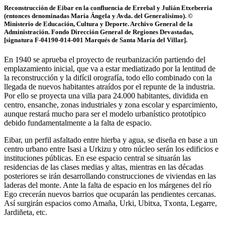
Reconstrucción de Eibar en la confluencia de Errebal y Julián Etxeberria
(entonces denominadas María Ángela y Avda. del Generalísimo). ©
Ministerio de Educación, Cultura y Deporte. Archivo General de la
Administración. Fondo Dirección General de Regiones Devastadas,
[signatura F-04190-014-001 Marqués de Santa María del Villar].
En 1940 se aprueba el proyecto de reurbanización partiendo del
emplazamiento inicial, que va a estar mediatizado por la lentitud de
la reconstrucción y la difícil orografía, todo ello combinado con la
llegada de nuevos habitantes atraídos por el repunte de la industria.
Por ello se proyecta una villa para 24.000 habitantes, dividida en
centro, ensanche, zonas industriales y zona escolar y esparcimiento,
aunque restará mucho para ser el modelo urbanístico prototípico
debido fundamentalmente a la falta de espacio.
Eibar, un perfil asfaltado entre hierba y agua, se diseña en base a un
centro urbano entre Isasi a Urkizu y otro núcleo serán los edificios e
instituciones públicas. En ese espacio central se situarán las
residencias de las clases medias y altas, mientras en las décadas
posteriores se irán desarrollando construcciones de viviendas en las
laderas del monte. Ante la falta de espacio en los márgenes del río
Ego crecerán nuevos barrios que ocuparán las pendientes cercanas.
Así surgirán espacios como Amaña, Urki, Ubitxa, Txonta, Legarre,
Jardiñeta, etc.