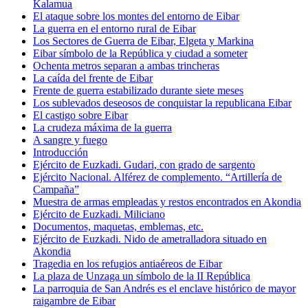
Kalamua
El ataque sobre los montes del entorno de Eibar
La guerra en el entorno rural de Eibar
Los Sectores de Guerra de Eibar, Elgeta y Markina
Eibar símbolo de la República y ciudad a someter
Ochenta metros separan a ambas trincheras
La caída del frente de Eibar
Frente de guerra estabilizado durante siete meses
Los sublevados deseosos de conquistar la republicana Eibar
El castigo sobre Eibar
La crudeza máxima de la guerra
A sangre y fuego
Introducción
Ejército de Euzkadi. Gudari, con grado de sargento
Ejército Nacional. Alférez de complemento. “Artillería de
Campaña”
Muestra de armas empleadas y restos encontrados en Akondia
Ejército de Euzkadi. Miliciano
Documentos, maquetas, emblemas, etc.
Ejército de Euzkadi. Nido de ametralladora situado en
Akondia
Tragedia en los refugios antiaéreos de Eibar
La plaza de Unzaga un símbolo de la II República
La parroquia de San Andrés es el enclave histórico de mayor
raigambre de Eibar