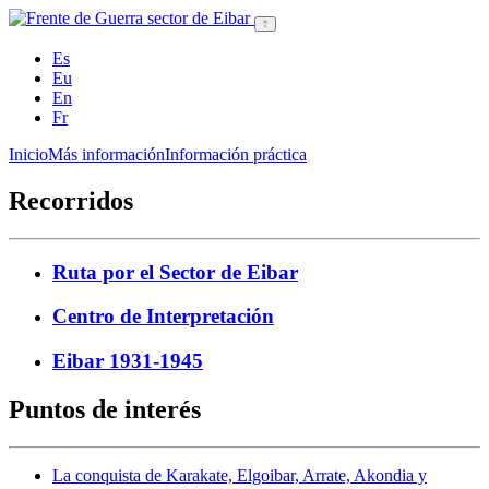
Es
Eu
En
Fr
Inicio
Más información
Información práctica
Recorridos
Ruta por el Sector de Eibar
Centro de Interpretación
Eibar 1931-1945
Puntos de interés
La conquista de Karakate, Elgoibar, Arrate, Akondia y