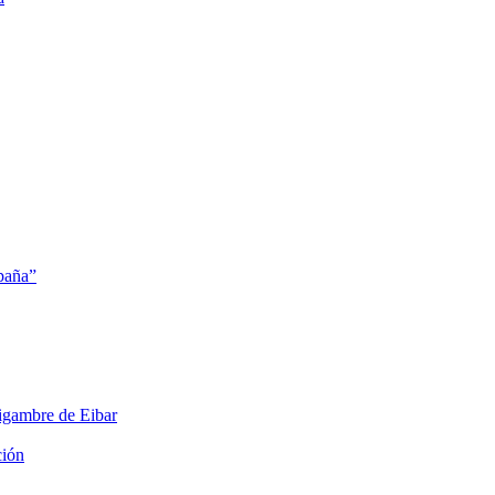
mpaña”
aigambre de Eibar
ción