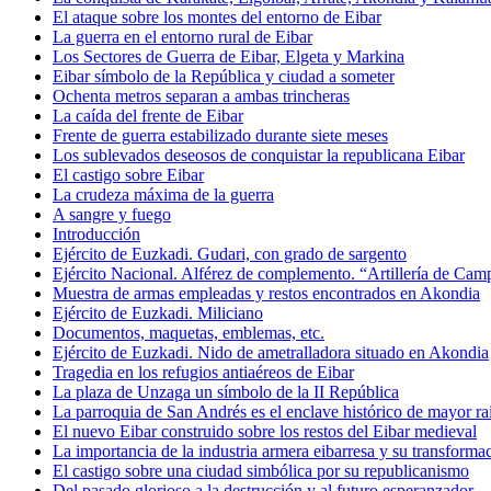
El ataque sobre los montes del entorno de Eibar
La guerra en el entorno rural de Eibar
Los Sectores de Guerra de Eibar, Elgeta y Markina
Eibar símbolo de la República y ciudad a someter
Ochenta metros separan a ambas trincheras
La caída del frente de Eibar
Frente de guerra estabilizado durante siete meses
Los sublevados deseosos de conquistar la republicana Eibar
El castigo sobre Eibar
La crudeza máxima de la guerra
A sangre y fuego
Introducción
Ejército de Euzkadi. Gudari, con grado de sargento
Ejército Nacional. Alférez de complemento. “Artillería de Ca
Muestra de armas empleadas y restos encontrados en Akondia
Ejército de Euzkadi. Miliciano
Documentos, maquetas, emblemas, etc.
Ejército de Euzkadi. Nido de ametralladora situado en Akondia
Tragedia en los refugios antiaéreos de Eibar
La plaza de Unzaga un símbolo de la II República
La parroquia de San Andrés es el enclave histórico de mayor r
El nuevo Eibar construido sobre los restos del Eibar medieval
La importancia de la industria armera eibarresa y su transforma
El castigo sobre una ciudad simbólica por su republicanismo
Del pasado glorioso a la destrucción y al futuro esperanzador