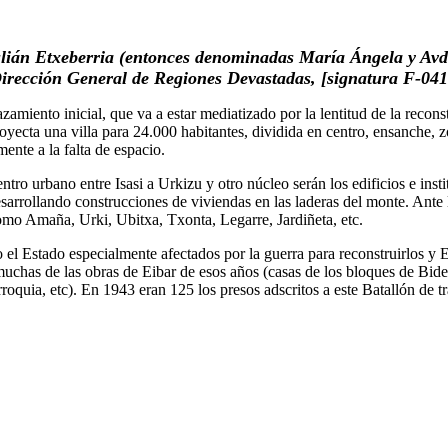
ulián Etxeberria (entonces denominadas María Ángela y Avd
irección General de Regiones Devastadas, [signatura F-041
miento inicial, que va a estar mediatizado por la lentitud de la reconst
proyecta una villa para 24.000 habitantes, dividida en centro, ensanche, 
nte a la falta de espacio.
entro urbano entre Isasi a Urkizu y otro núcleo serán los edificios e inst
 desarrollando construcciones de viviendas en las laderas del monte. Ante
como Amaña, Urki, Ubitxa, Txonta, Legarre, Jardiñeta, etc.
 Estado especialmente afectados por la guerra para reconstruirlos y Eib
chas de las obras de Eibar de esos años (casas de los bloques de Bideb
roquia, etc). En 1943 eran 125 los presos adscritos a este Batallón de t