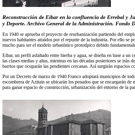
Reconstrucción de Eibar en la confluencia de Errebal y J
y Deporte. Archivo General de la Administración. Fondo D
En 1940 se aprueba el proyecto de reurbanización partiendo del emplaza
nuevos habitantes atraídos por el repunte de la industria. Por ello se 
mucho para ser el modelo urbanístico prototípico debido fundamentalme
Eibar, un perfil asfaltado entre hierba y agua, se diseña en base a un c
las clases medias y altas, mientras en las décadas posteriores se irán
barrios que ocuparán las pendientes cercanas. Así surgirán espacios 
Por un Decreto de marzo de 1940 Franco adoptará municipios de todo el
escombrera de Azitain se ubicarán los penados que se encargarán de mu
para ganar espacio de construcción, urbanización del entorno de la par