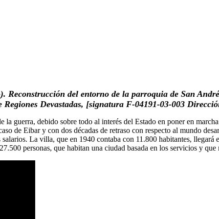
o). Reconstrucción del entorno de la parroquia de San Andr
e Regiones Devastadas, [signatura F-04191-03-003 Direcci
 de la guerra, debido sobre todo al interés del Estado en poner en marc
l caso de Eibar y con dos décadas de retraso con respecto al mundo des
 los salarios. La villa, que en 1940 contaba con 11.800 habitantes, lle
27.500 personas, que habitan una ciudad basada en los servicios y que m