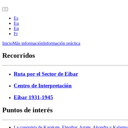
Es
Eu
En
Fr
Inicio
Más información
Información práctica
Recorridos
Ruta por el Sector de Eibar
Centro de Interpretación
Eibar 1931-1945
Puntos de interés
La conquista de Karakate, Elgoibar, Arrate, Akondia y Kalamu