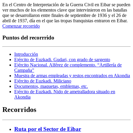
En el Centro de Interpretación de la Guerra Civil en Eibar se pueden
ver muchos de los elementos clave que intervinieron en las batallas
que se desarrollaron entre finales de septiembre de 1936 y el 26 de
abril de 1937, día en el que las tropas franquistas entraron en Eibar.
Comenzar recorrido
Puntos del recorrrido
Introducción
Ejército de Euzkadi. Gudari, con grado de sargento
Ejército Nacional. Alférez de complemento. “Artillería de
Campaña”
Muestra de armas empleadas y restos encontrados en Akondia
Ejército de Euzkadi. Miliciano
Documentos, maquetas, emblemas, etc.
Ejército de Euzkadi. Nido de ametralladora situado en
Akondia
Recorridos
Ruta por el Sector de Eibar