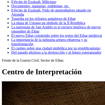
Ejército de Euzkadi. Miliciano
Documentos, maquetas, emblemas, etc.
Ejército de Euzkadi. Nido de ametralladora situado en
Akondia
Tragedia en los refugios antiaéreos de Eibar
La plaza de Unzaga un símbolo de la II República
La parroquia de San Andrés es el enclave histórico de mayor
raigambre de Eibar
El nuevo Eibar construido sobre los restos del Eibar medieval
La importancia de la industria armera eibarresa y su
transformación
El castigo sobre una ciudad simbólica por su republicanismo
Del pasado glorioso a la destrucción y al futuro esperanzador
Frente de la Guerra Civil. Sector de Eibar.
Centro de Interpretación