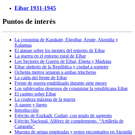
Eibar 1931-1945
Puntos de interés
La conquista de Karakate, Elgoibar, Arrate, Akondia y
Kalamua
El ataque sobre los montes del entorno de Eibar
La guerra en el entorno rural de Eibar
Los Sectores de Guerra de Eibar, Elgeta y Markina
Eibar símbolo de la República y ciudad a someter
Ochenta metros separan a ambas trincheras
La caída del frente de Eibar
Frente de guerra estabilizado durante siete meses
Los sublevados deseosos de conquistar la republicana Eibar
El castigo sobre Eibar
La crudeza máxima de la guerra
A sangre y fuego
Introducción
Ejército de Euzkadi. Gudari, con grado de sargento
Ejército Nacional. Alférez de complemento. “Artillería de
Campaña”
Muestra de armas empleadas y restos encontrados en Akondia